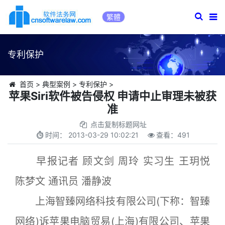
繁體
专利保护
首页
>
典型案例
>
专利保护
>
苹果Siri软件被告侵权 申请中止审理未被获
准
点击复制标题网址
时间：
2013-03-29 10:02:21
查看：
491
早报记者 顾文剑 周玲 实习生 王玥悦
陈梦文 通讯员 潘静波
上海智臻网络科技有限公司(下称：智臻
网络)诉苹果电脑贸易(上海)有限公司、苹果