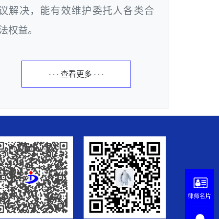
议解决，能有效维护委托人各类合
法权益。
· · · 查看更多 · · ·
律师名片