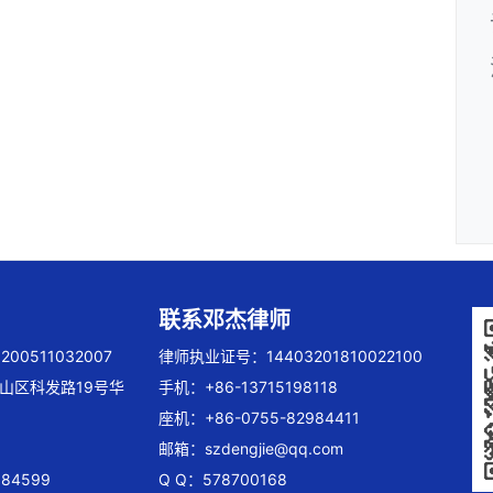
联系邓杰律师
00511032007
律师执业证号：14403201810022100
山区科发路19号华
手机：+86-13715198118
座机：+86-0755-82984411
邮箱：
szdengjie@qq.com
84599
Q Q：578700168