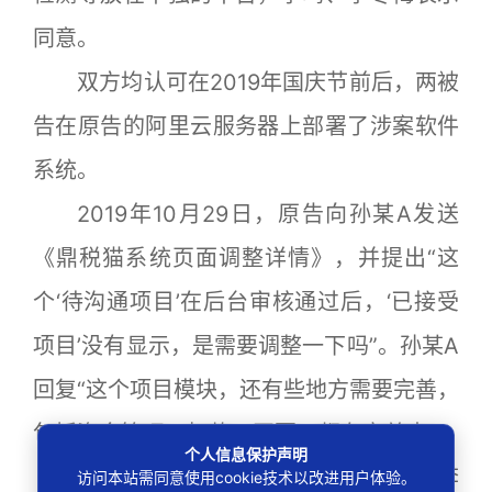
同意。
双方均认可在2019年国庆节前后，两被
告在原告的阿里云服务器上部署了涉案软件
系统。
2019年10月29日，原告向孙某A发送
《鼎税猫系统页面调整详情》，并提出“这
个‘待沟通项目’在后台审核通过后，‘已接受
项目’没有显示，是需要调整一下吗”。孙某A
回复“这个项目模块，还有些地方需要完善，
包括资金管理、打款、开票，都在完善中”。
个人信息保护声明
2019年11月16日，孙某A通过微信向李
访问本站需同意使用cookie技术以改进用户体验。