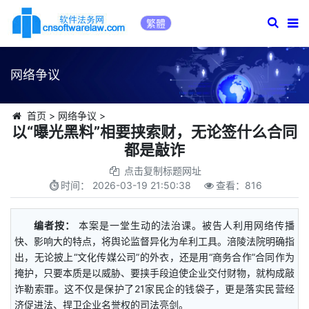
繁體
网络争议
首页
>
网络争议
>
以“曝光黑料”相要挟索财，无论签什么合同
都是敲诈
点击复制标题网址
时间：
2026-03-19 21:50:38
查看：
816
编者按：
本案是一堂生动的法治课。被告人利用网络传播
快、影响大的特点，将舆论监督异化为牟利工具。涪陵法院明确指
出，无论披上“文化传媒公司”的外衣，还是用“商务合作”合同作为
掩护，只要本质是以威胁、要挟手段迫使企业交付财物，就构成敲
诈勒索罪。这不仅是保护了21家民企的钱袋子，更是落实民营经
济促进法、捍卫企业名誉权的司法亮剑。