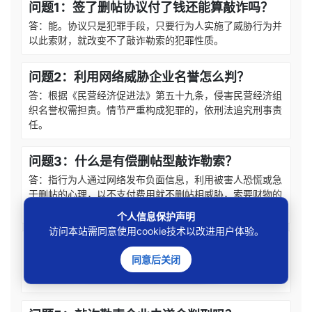
问题1：签了删帖协议付了钱还能算敲诈吗？
答：能。协议只是犯罪手段，只要行为人实施了威胁行为并
以此索财，就改变不了敲诈勒索的犯罪性质。
问题2：利用网络威胁企业名誉怎么判？
答：根据《民营经济促进法》第五十九条，侵害民营经济组
织名誉权需担责。情节严重构成犯罪的，依刑法追究刑事责
任。
问题3：什么是有偿删帖型敲诈勒索？
答：指行为人通过网络发布负面信息，利用被害人恐慌或急
于删帖的心理，以不支付费用就不删帖相威胁，索要财物的
行为。
个人信息保护声明
访问本站需同意使用cookie技术以改进用户体验。
问题4：企业给黑公关的钱能追回来吗？
同意后关闭
答：能。本案判决责令被告人退赔被害单位经济损失，公安
机关也会对涉案赃款进行追缴并发还受害人。