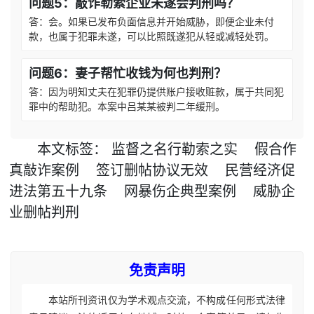
问题5：敲诈勒索企业未遂会判刑吗？
答：会。如果已发布负面信息并开始威胁，即便企业未付
款，也属于犯罪未遂，可以比照既遂犯从轻或减轻处罚。
问题6：妻子帮忙收钱为何也判刑？
答：因为明知丈夫在犯罪仍提供账户接收赃款，属于共同犯
罪中的帮助犯。本案中吕某某被判二年缓刑。
本文
标签
：
监督之名行勒索之实
假合作
真敲诈案例
签订删帖协议无效
民营经济促
进法第五十九条
网暴伤企典型案例
威胁企
业删帖判刑
免责声明
本站所刊资讯仅为学术观点交流，不构成任何形式法律