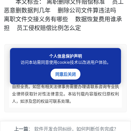
本文
标签
：
离职删除文件赔偿标准
员工
恶意删数据判几年
删除公司文件算违法吗
离职文件交接义务有哪些
数据恢复费用谁承
担
员工侵权赔偿比例怎么定
免责声明
个人信息保护声明
访问本站需同意使用cookie技术以改进用户体验。
本站所刊资讯仅为学术观点交流，不构成任何形式法律
意见建议。法律适用存在地域、时效、个案等差异，请勿生
同意后关闭
搬硬套处理具体个案纠纷，由此产生的一切法律后果皆由您
自担全责。如您有相关法律事务需要办理请联系咨询专业执
业律师获取针对性法律意见。本站刊载内容版权归原权利
人，如涉及您的权益可联系处理。
上一篇
：
软件开发合同纠纷，如何判断任务完成？