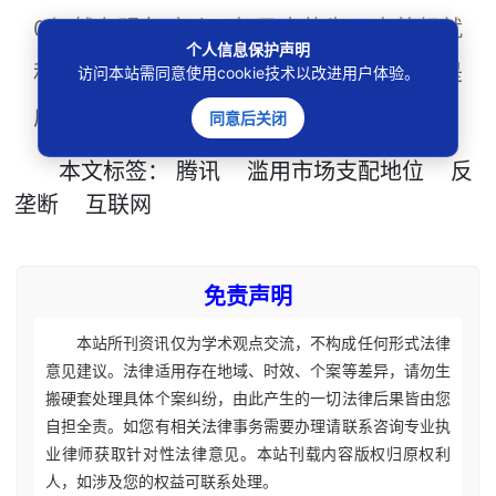
0仍然在明争暗斗，如果真的为用户着想就
个人信息保护声明
和平解决问题，恶性竞争最后受伤的一定是
访问本站需同意使用cookie技术以改进用户体验。
广大用户。
同意后关闭
本文
标签
：
腾讯
滥用市场支配地位
反
垄断
互联网
免责声明
本站所刊资讯仅为学术观点交流，不构成任何形式法律
意见建议。法律适用存在地域、时效、个案等差异，请勿生
搬硬套处理具体个案纠纷，由此产生的一切法律后果皆由您
自担全责。如您有相关法律事务需要办理请联系咨询专业执
业律师获取针对性法律意见。本站刊载内容版权归原权利
人，如涉及您的权益可联系处理。