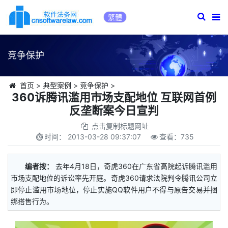
繁體
竞争保护
首页
>
典型案例
>
竞争保护
>
360诉腾讯滥用市场支配地位 互联网首例
反垄断案今日宣判
点击复制标题网址
时间：
2013-03-28 09:37:07
查看：
735
编者按：
去年4月18日，奇虎360在广东省高院起诉腾讯滥用
市场支配地位的诉讼率先开庭。奇虎360请求法院判令腾讯公司立
即停止滥用市场地位，停止实施QQ软件用户不得与原告交易并捆
绑搭售行为。