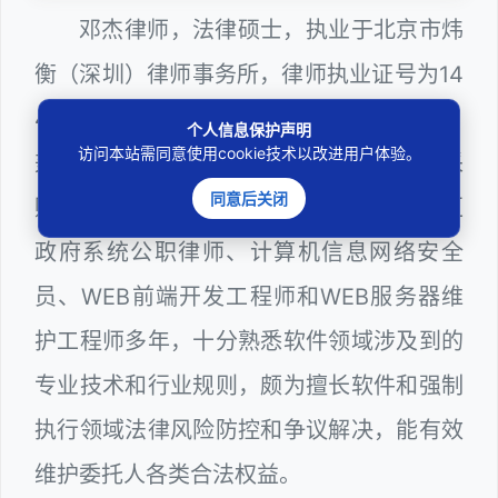
邓杰律师，法律硕士，执业于北京市炜
衡（深圳）律师事务所，律师执业证号为14
403201810022100。邓杰律师现（或曾）
个人信息保护声明
访问本站需同意使用cookie技术以改进用户体验。
兼任深圳市人民政府听证员、深圳市政府采
同意后关闭
购评审专家（法律类），曾担任深圳市某区
政府系统公职律师、计算机信息网络安全
员、WEB前端开发工程师和WEB服务器维
护工程师多年，十分熟悉软件领域涉及到的
专业技术和行业规则，颇为擅长软件和强制
执行领域法律风险防控和争议解决，能有效
维护委托人各类合法权益。