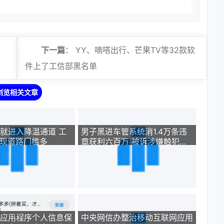
下一篇
：
YY、嘀嗒出行、芒果TV等32款软
件上了工信部黑名单
浏览相关文章
就进入降温通道 工
男子黑进车管系统消1.4万条违
变现道路门槛多
章获利六百万 被诉涉嫌触犯破
坏计算机信息系统罪
应用程序个人信息保
中央网信办整治移动互联网应用