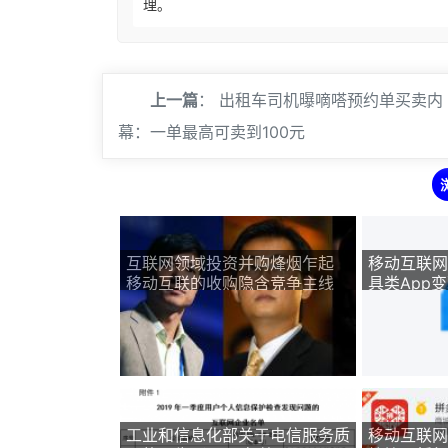
理。
上一篇
：
出租车司机曝嘀嗒预约单买卖内
幕：一单最高可卖到100元
互联网领域投资并购烽烟乍起
移动互联网
移动互联的收购隐含竞争主线
具类App
工业和信息化部关于电信服务质
移动互联网