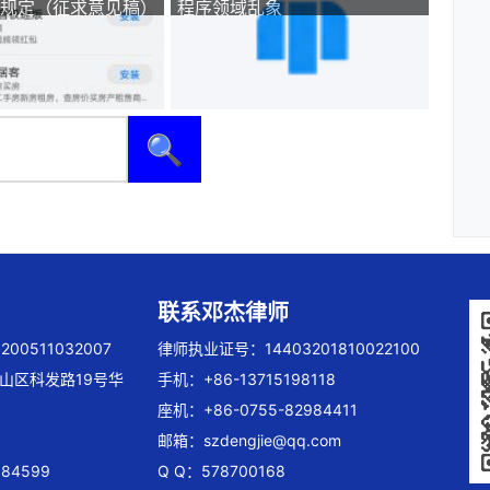
规定（征求意见稿）
程序领域乱象
🔍
联系邓杰律师
00511032007
律师执业证号：14403201810022100
山区科发路19号华
手机：+86-13715198118
座机：+86-0755-82984411
邮箱：
szdengjie@qq.com
84599
Q Q：578700168