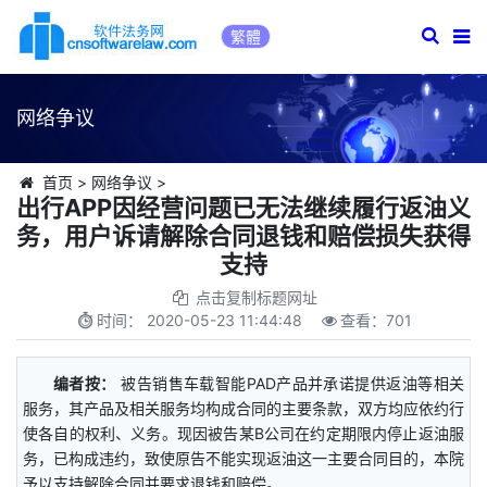
繁體
网络争议
首页
>
网络争议
>
出行APP因经营问题已无法继续履行返油义
务，用户诉请解除合同退钱和赔偿损失获得
支持
点击复制标题网址
时间：
2020-05-23 11:44:48
查看：
701
编者按：
被告销售车载智能PAD产品并承诺提供返油等相关
服务，其产品及相关服务均构成合同的主要条款，双方均应依约行
使各自的权利、义务。现因被告某B公司在约定期限内停止返油服
务，已构成违约，致使原告不能实现返油这一主要合同目的，本院
予以支持解除合同并要求退钱和赔偿。