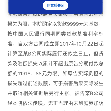
费率标准也存在差异。因此原告的合理损失
同意后关闭
应以被告造成的原告资金被占用期间的利息
损失为限，本院酌定以货款9999元为基数，
按中国人民银行同期同类贷款基准利率标
准，自双方合同成立即2017年10月22日起
计算至某B公司实际履行还款之日止，但货
款及赔偿损失以累计不超出原告分期付款总
额的11918．88元为限。如原告实际负担的
损失超过前述数额，可于损害后果实际发生
并取得相关证据后另行主张。被告某B公司
经本院依法传唤，无正当理由未到庭参加诉