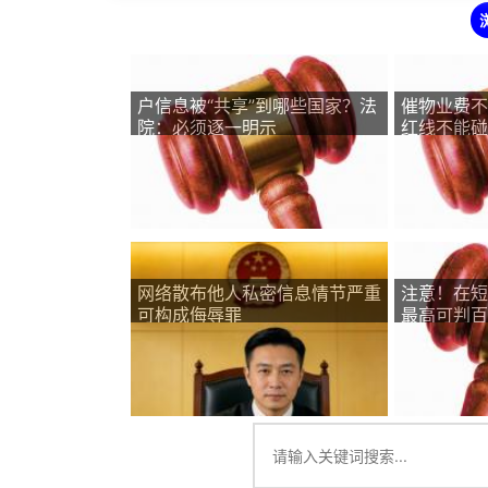
户信息被“共享”到哪些国家？法
催物业费不
院：必须逐一明示
红线不能碰
网络散布他人私密信息情节严重
注意！在短
可构成侮辱罪
最高可判百