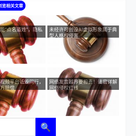
浏览相关文章
能“点名道姓”，隐私
未经许可创设AI虚拟形象属于典
型人格权侵害
视频平台诋毁同行，
网络发言越界要担责！法官详解
万赔偿
网络侵权红线
🔍