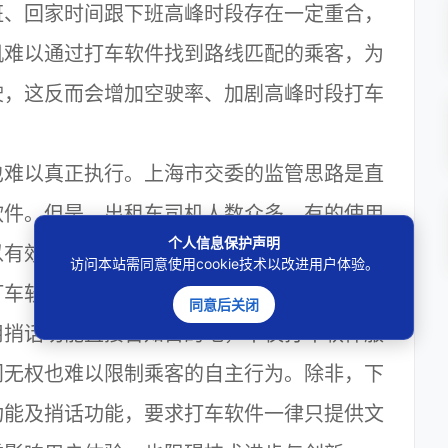
、回家时间跟下班高峰时段存在一定重合，
机难以通过打车软件找到路线匹配的乘客，为
驶，这反而会增加空驶率、加剧高峰时段打车
难以真正执行。上海市交委的监管思路是直
软件。但是，出租车司机人数众多，有的使用
个人信息保护声明
以有效监督司机个体。而且，对于乘客而言，
访问本站需同意使用cookie技术以改进用户体验。
打车软件，乘客也完全可以借助打车软件的语
同意后关闭
用捎话功能直接告知目的地，不仅打车软件服
门无权也难以限制乘客的自主行为。除非，下
功能及捎话功能，要求打车软件一律只提供文