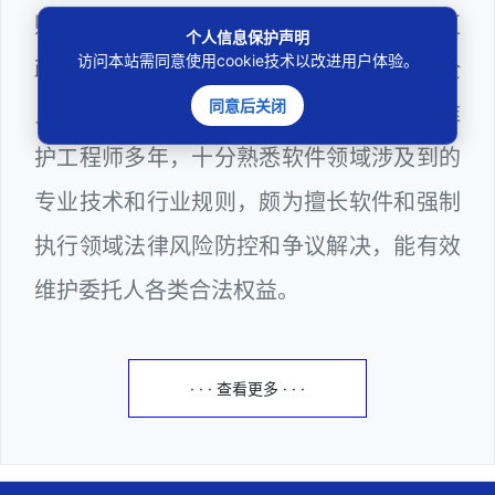
购评审专家（法律类），曾担任深圳市某区
个人信息保护声明
访问本站需同意使用cookie技术以改进用户体验。
政府系统公职律师、计算机信息网络安全
同意后关闭
员、WEB前端开发工程师和WEB服务器维
护工程师多年，十分熟悉软件领域涉及到的
专业技术和行业规则，颇为擅长软件和强制
执行领域法律风险防控和争议解决，能有效
维护委托人各类合法权益。
· · · 查看更多 · · ·