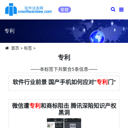
繁體
专利
首页
>
标签
>
专利
――本标签下共聚合5条信息――
软件行业前景 国产手机如何应对“
专利
门”
微信遭
专利
和商标阻击 腾讯深陷知识产权
黑洞