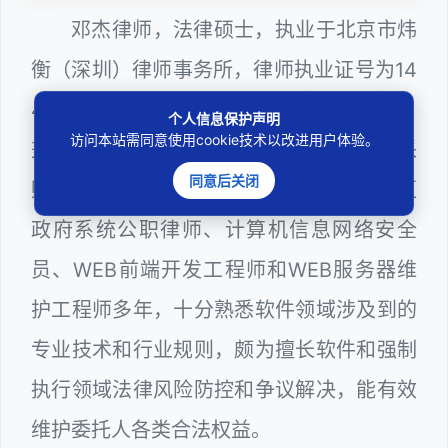
邓杰律师，法律硕士，执业于北京市炜
衡（深圳）律师事务所，律师执业证号为14
403201810022100。邓杰律师现（或曾）
个人信息保护声明
访问本站需同意使用cookie技术以改进用户体验。
兼任深圳市人民政府听证员、深圳市政府采
同意后关闭
购评审专家（法律类），曾担任深圳市某区
政府系统公职律师、计算机信息网络安全
员、WEB前端开发工程师和WEB服务器维
护工程师多年，十分熟悉软件领域涉及到的
专业技术和行业规则，颇为擅长软件和强制
执行领域法律风险防控和争议解决，能有效
维护委托人各类合法权益。