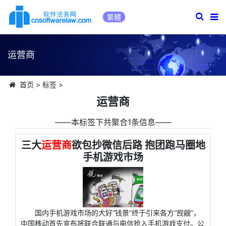
繁體
运营商
首页
>
标签
>
运营商
――本标签下共聚合1条信息――
三大
运营商
欲包抄微信后路 抱团跑马圈地
手机游戏市场
国内手机游戏市场的大好“钱景”终于引来各方“觊觎”，
中国移动首先宣布将联合联通与电信抢入手机游戏支付。公