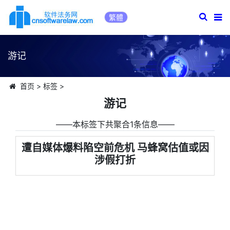
繁體
游记
首页
>
标签
>
游记
――本标签下共聚合1条信息――
遭自媒体爆料陷空前危机 马蜂窝估值或因
涉假打折