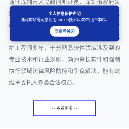
兼任深圳市人民政府听证员、深圳市政府采
购评审专家（法律类），曾担任深圳市某区
个人信息保护声明
访问本站需同意使用cookie技术以改进用户体验。
政府系统公职律师、计算机信息网络安全
同意后关闭
员、WEB前端开发工程师和WEB服务器维
护工程师多年，十分熟悉软件领域涉及到的
专业技术和行业规则，颇为擅长软件和强制
执行领域法律风险防控和争议解决，能有效
维护委托人各类合法权益。
· · · 查看更多 · · ·