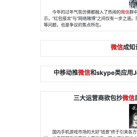
今年的过年气氛仿佛都融入了热闹的
微信
群
示，“红包接龙”与“网络赌博”之间仅有一步之遥
等问题，也是争议的焦点所在。
微信
成知
中移动推
微信
和skype类应用
三大运营商欲包抄
微信
国内手机游戏市场的大好“钱景”终于引来各