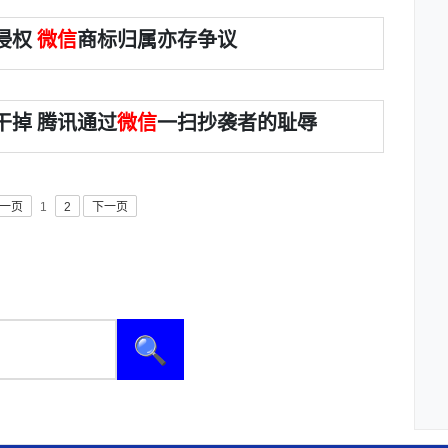
侵权
微信
商标归属亦存争议
干掉 腾讯通过
微信
一扫抄袭者的耻辱
一页
1
2
下一页
🔍