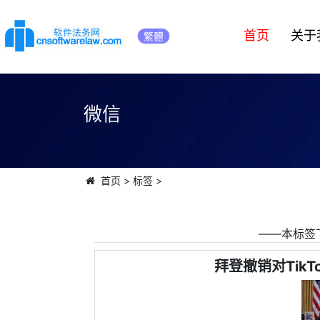
首页
关于
繁體
微信
首页
>
标签
>
――本标签
拜登撤销对TikT