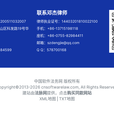
联系邓杰律师
00511032007
律师执业证号：14403201810022100
山区科发路19号华
手机：+86-13715198118
座机：+86-0755-82984411
邮箱：
szdengjie@qq.com
84599
Q Q：578700168
中国软件法务网 版权所有
opyright©2013-
2026 cnsoftwarelaw.com, All Rights Reserv
建站由
法脉网
提供，点击
购买同款网站
XML地图
⎪
TXT地图