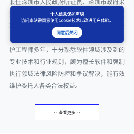
兼任深圳市人民政府听证员、深圳市政府采
购评审专家（法律类），曾担任深圳市某区
个人信息保护声明
访问本站需同意使用cookie技术以改进用户体验。
政府系统公职律师、计算机信息网络安全
同意后关闭
员、WEB前端开发工程师和WEB服务器维
护工程师多年，十分熟悉软件领域涉及到的
专业技术和行业规则，颇为擅长软件和强制
执行领域法律风险防控和争议解决，能有效
维护委托人各类合法权益。
· · · 查看更多 · · ·