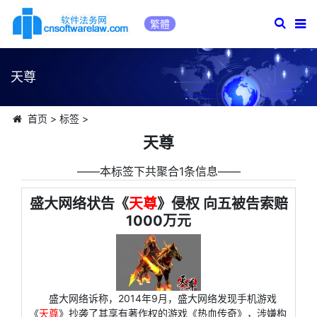
繁體
天尊
首页
>
标签
>
天尊
――本标签下共聚合1条信息――
盛大网络状告《
天尊
》侵权 向五被告索赔
1000万元
盛大网络诉称，2014年9月，盛大网络发现手机游戏
《
天尊
》抄袭了其享有著作权的游戏《热血传奇》，涉嫌构