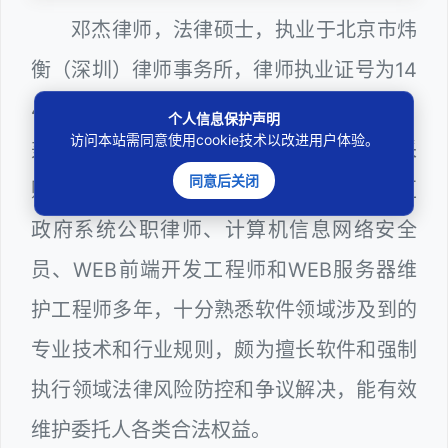
邓杰律师，法律硕士，执业于北京市炜
衡（深圳）律师事务所，律师执业证号为14
403201810022100。邓杰律师现（或曾）
个人信息保护声明
访问本站需同意使用cookie技术以改进用户体验。
兼任深圳市人民政府听证员、深圳市政府采
同意后关闭
购评审专家（法律类），曾担任深圳市某区
政府系统公职律师、计算机信息网络安全
员、WEB前端开发工程师和WEB服务器维
护工程师多年，十分熟悉软件领域涉及到的
专业技术和行业规则，颇为擅长软件和强制
执行领域法律风险防控和争议解决，能有效
维护委托人各类合法权益。