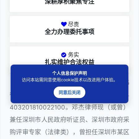
深耕厚积聚焦专注
尽责
全力办理委托事项
务实
扎实维护合法权益
个人信息保护声明
访问本站需同意使用cookie技术以改进用户体验。
邓杰律师，法律硕士，执业于北京市炜
同意后关闭
衡（深圳）律师事务所，律师执业证号为14
403201810022100。邓杰律师现（或曾）
兼任深圳市人民政府听证员、深圳市政府采
购评审专家（法律类），曾担任深圳市某区