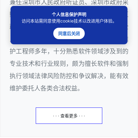
兼任深圳市人民政府听证员、深圳市政府采
购评审专家（法律类），曾担任深圳市某区
个人信息保护声明
访问本站需同意使用cookie技术以改进用户体验。
政府系统公职律师、计算机信息网络安全
同意后关闭
员、WEB前端开发工程师和WEB服务器维
护工程师多年，十分熟悉软件领域涉及到的
专业技术和行业规则，颇为擅长软件和强制
执行领域法律风险防控和争议解决，能有效
维护委托人各类合法权益。
· · · 查看更多 · · ·