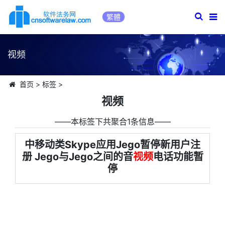
繁體
视频
首页
>
标签
>
视频
――本标签下共聚合1条信息――
中移动类Skype应用Jego暂停新用户注
册 Jego与Jego之间的音
视频
电话功能暂
停