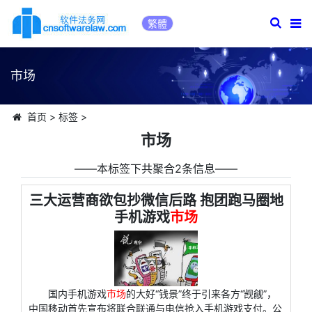
繁體
市场
首页
>
标签
>
市场
――本标签下共聚合2条信息――
三大运营商欲包抄微信后路 抱团跑马圈地
手机游戏
市场
国内手机游戏
市场
的大好“钱景”终于引来各方“觊觎”，
中国移动首先宣布将联合联通与电信抢入手机游戏支付。公