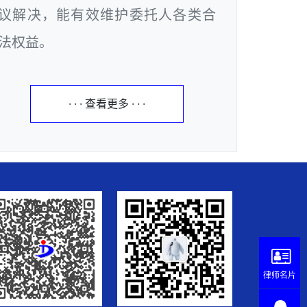
议解决，能有效维护委托人各类合
法权益。
· · · 查看更多 · · ·
律师名片