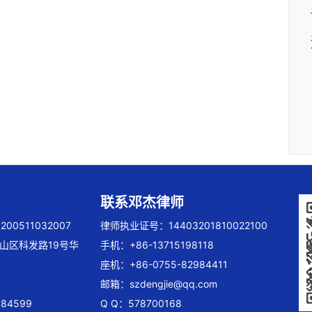
联系邓杰律师
00511032007
律师执业证号：14403201810022100
山区科发路19号华
手机：+86-13715198118
座机：+86-0755-82984411
邮箱：
szdengjie@qq.com
84599
Q Q：578700168