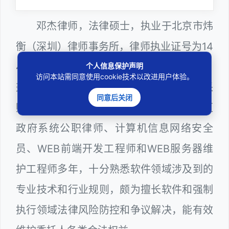
邓杰律师，法律硕士，执业于北京市炜
衡（深圳）律师事务所，律师执业证号为14
403201810022100。邓杰律师现（或曾）
个人信息保护声明
访问本站需同意使用cookie技术以改进用户体验。
兼任深圳市人民政府听证员、深圳市政府采
同意后关闭
购评审专家（法律类），曾担任深圳市某区
政府系统公职律师、计算机信息网络安全
员、WEB前端开发工程师和WEB服务器维
护工程师多年，十分熟悉软件领域涉及到的
专业技术和行业规则，颇为擅长软件和强制
执行领域法律风险防控和争议解决，能有效