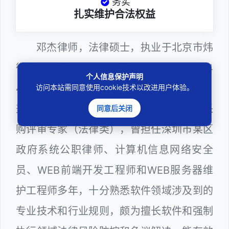
务实
扎实维护合法权益
邓杰律师，法律硕士，执业于北京市炜
衡（深圳）律师事务所，律师执业证号为14
个人信息保护声明
403201810022100。邓杰律师现（或曾）
访问本站需同意使用cookie技术以改进用户体验。
兼任深圳市人民政府听证员、深圳市政府采
同意后关闭
购评审专家（法律类），曾担任深圳市某区
政府系统公职律师、计算机信息网络安全
员、WEB前端开发工程师和WEB服务器维
护工程师多年，十分熟悉软件领域涉及到的
专业技术和行业规则，颇为擅长软件和强制