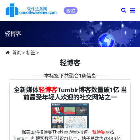
繁體
轻博客
首页
>
标签
>
轻博客
――本标签下共聚合1条信息――
全新媒体
轻博客
Tumblr博客数量破1亿 当
前最受年轻人欢迎的社交网站之一
据美国科技博客TheNextWeb报道，
轻博客
网站
Tumblr上的博客数量已超过1亿个，帖子总数约达446亿