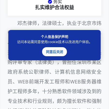
务实
扎实维护合法权益
邓杰律师，法律硕士，执业于北京市炜
衡（深圳）律师事务所，律师执业证号为14
个人信息保护声明
访问本站需同意使用cookie技术以改进用户体验。
403201810022100。邓杰律师现（或曾）
兼任深圳市人民政府听证员、深圳市政府采
同意后关闭
购评审专家（法律类），曾担任深圳市某区
政府系统公职律师、计算机信息网络安全
员、WEB前端开发工程师和WEB服务器维
护工程师多年，十分熟悉软件领域涉及到的
专业技术和行业规则，颇为擅长软件和强制