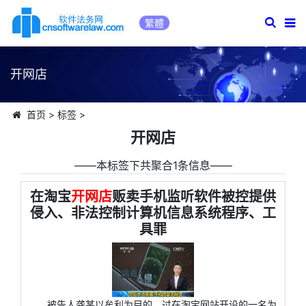
繁體
开网店
首页
>
标签
>
开网店
――本标签下共聚合1条信息――
在淘宝
开网店
贩卖手机监听软件被控提供
侵入、非法控制计算机信息系统程序、工
具罪
被告人龚某以牟利为目的，过在淘宝网站开设的一名为