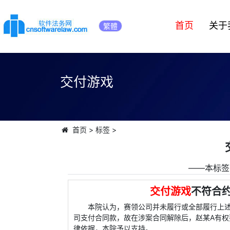
首页
关于
繁體
交付游戏
首页
>
标签
>
――本标签
交付游戏
不符合
本院认为，赛领公司并未履行或全部履行上述
司支付合同款，故在涉案合同解除后，赵某A有权
律依据，本院予以支持。