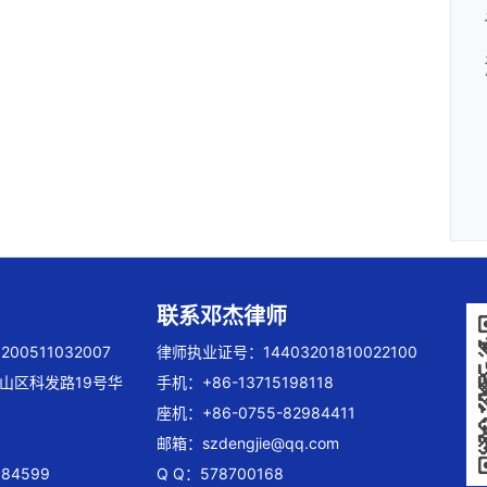
联系邓杰律师
00511032007
律师执业证号：14403201810022100
山区科发路19号华
手机：+86-13715198118
座机：+86-0755-82984411
邮箱：
szdengjie@qq.com
84599
Q Q：578700168