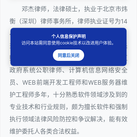
邓杰律师，法律硕士，执业于北京市炜
衡（深圳）律师事务所，律师执业证号为14
403201810022100。邓杰律师现（或曾）
个人信息保护声明
访问本站需同意使用cookie技术以改进用户体验。
兼任深圳市人民政府听证员、深圳市政府采
同意后关闭
购评审专家（法律类），曾担任深圳市某区
政府系统公职律师、计算机信息网络安全
员、WEB前端开发工程师和WEB服务器维
护工程师多年，十分熟悉软件领域涉及到的
专业技术和行业规则，颇为擅长软件和强制
执行领域法律风险防控和争议解决，能有效
维护委托人各类合法权益。