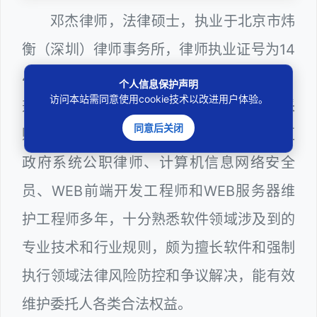
邓杰律师，法律硕士，执业于北京市炜
衡（深圳）律师事务所，律师执业证号为14
403201810022100。邓杰律师现（或曾）
个人信息保护声明
访问本站需同意使用cookie技术以改进用户体验。
兼任深圳市人民政府听证员、深圳市政府采
同意后关闭
购评审专家（法律类），曾担任深圳市某区
政府系统公职律师、计算机信息网络安全
员、WEB前端开发工程师和WEB服务器维
护工程师多年，十分熟悉软件领域涉及到的
专业技术和行业规则，颇为擅长软件和强制
执行领域法律风险防控和争议解决，能有效
维护委托人各类合法权益。