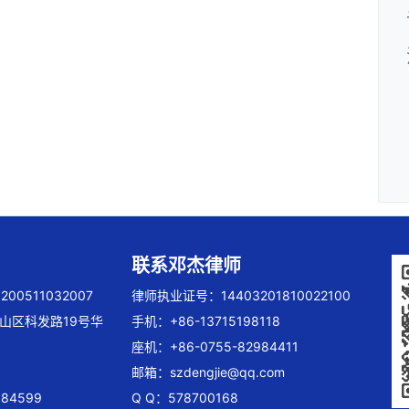
联系邓杰律师
00511032007
律师执业证号：14403201810022100
山区科发路19号华
手机：+86-13715198118
座机：+86-0755-82984411
邮箱：
szdengjie@qq.com
84599
Q Q：578700168