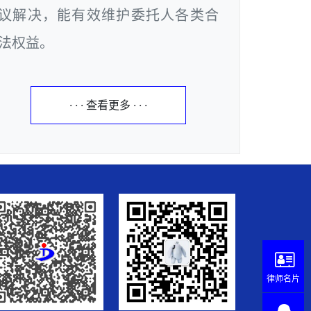
议解决，能有效维护委托人各类合
法权益。
· · · 查看更多 · · ·
律师名片