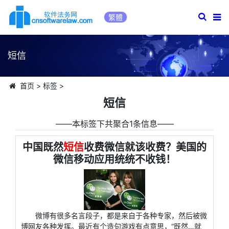
繁體
短信
首页
>
标签
>
短信
――本标签下共聚合1条信息――
中国既然
短信
收费微信就该收费？美国的
微信移动应用统统不收钱！
微博有很多名言段子，都是来自于各种专家，然后被微
博网友各种发挥。最近有个造句游戏有点意思，“既然…就