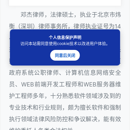
邓杰律师，法律硕士，执业于北京市炜
衡（深圳）律师事务所，律师执业证号为14
403201810022100。邓杰律师现（或曾）
个人信息保护声明
访问本站需同意使用cookie技术以改进用户体验。
兼任深圳市人民政府听证员、深圳市政府采
同意后关闭
购评审专家（法律类），曾担任深圳市某区
政府系统公职律师、计算机信息网络安全
员、WEB前端开发工程师和WEB服务器维
护工程师多年，十分熟悉软件领域涉及到的
专业技术和行业规则，颇为擅长软件和强制
执行领域法律风险防控和争议解决，能有效