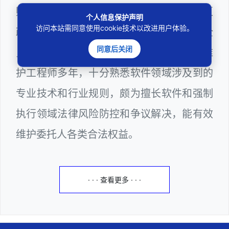
购评审专家（法律类），曾担任深圳市某区
个人信息保护声明
访问本站需同意使用cookie技术以改进用户体验。
政府系统公职律师、计算机信息网络安全
同意后关闭
员、WEB前端开发工程师和WEB服务器维
护工程师多年，十分熟悉软件领域涉及到的
专业技术和行业规则，颇为擅长软件和强制
执行领域法律风险防控和争议解决，能有效
维护委托人各类合法权益。
· · · 查看更多 · · ·