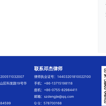
联系邓杰律师
00511032007
律师执业证号：14403201810022100
山区科发路19号华
手机：+86-13715198118
座机：+86-0755-82984411
邮箱：
szdengjie@qq.com
84599
Q Q：578700168