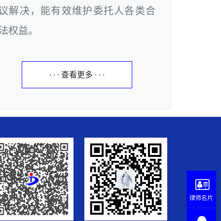
议解决，能有效维护委托人各类合
法权益。
· · · 查看更多 · · ·
律师名片