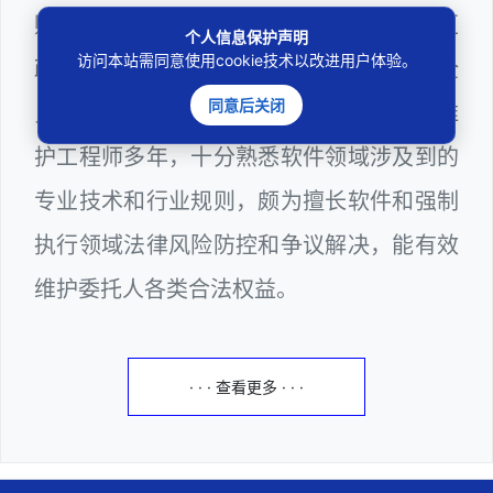
购评审专家（法律类），曾担任深圳市某区
个人信息保护声明
访问本站需同意使用cookie技术以改进用户体验。
政府系统公职律师、计算机信息网络安全
同意后关闭
员、WEB前端开发工程师和WEB服务器维
护工程师多年，十分熟悉软件领域涉及到的
专业技术和行业规则，颇为擅长软件和强制
执行领域法律风险防控和争议解决，能有效
维护委托人各类合法权益。
· · · 查看更多 · · ·