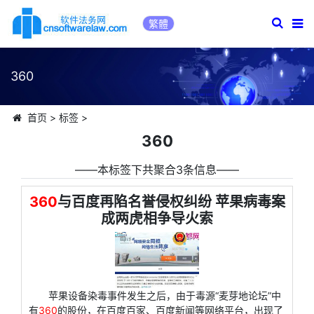
繁體
360
首页
>
标签
>
360
――本标签下共聚合3条信息――
360
与百度再陷名誉侵权纠纷 苹果病毒案
成两虎相争导火索
苹果设备染毒事件发生之后，由于毒源“麦芽地论坛”中
有
360
的股份，在百度百家、百度新闻等网络平台，出现了