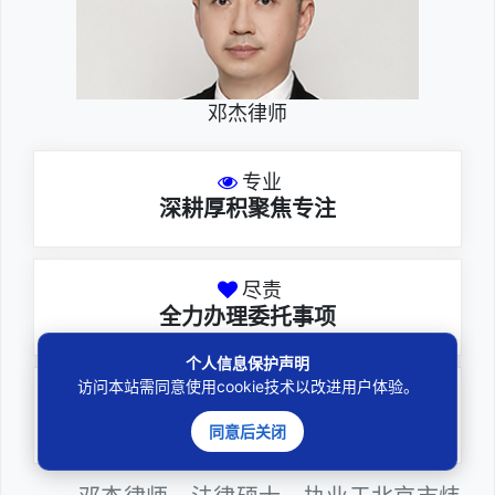
邓杰律师
专业
深耕厚积聚焦专注
尽责
全力办理委托事项
个人信息保护声明
访问本站需同意使用cookie技术以改进用户体验。
务实
扎实维护合法权益
同意后关闭